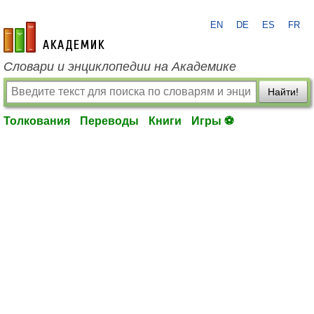
EN
DE
ES
FR
academic.ru
Словари и энциклопедии на Академике
Найти!
Толкования
Переводы
Книги
Игры ⚽