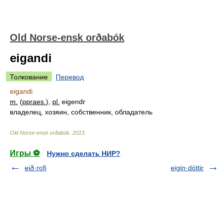
Old Norse-ensk orðabók
eigandi
Толкование
Перевод
eigandi
m.
(
ppraes.
),
pl.
eigendr
владелец, хозяин, собственник, обладатель
Old Norse-ensk orðabók
.
2013
.
Игры ⚽
Нужно сделать НИР?
eið·rofi
eigin·dóttir