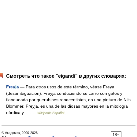
Смотреть что такое "eigandi" в других словарях:
Freyja
— Para otros usos de este término, véase Freya
(desambiguación). Freyja conduciendo su carro con gatos y
flanqueada por querubines renacentistas, en una pintura de Nils
Blommér. Freyja, es una de las diosas mayores en la mitología
nórdica y… …
Wikipedia Español
© Академик, 2000-2026
18+